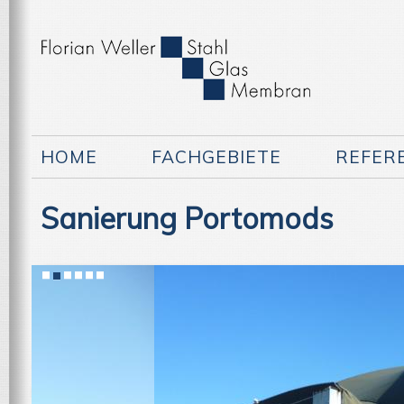
HOME
FACHGEBIETE
REFER
Sanierung Portomods
1
2
3
4
5
6